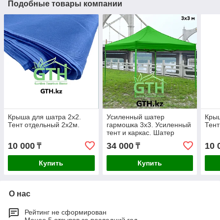
Подобные товары компании
Крыша для шатра 2х2.
Усиленный шатер
Крыш
Тент отдельный 2х2м.
гармошка 3х3. Усиленный
Тент
тент и каркас. Шатер
автоматический.
10 000
34 000
10 
₸
₸
Купить
Купить
О нас
Рейтинг не сформирован