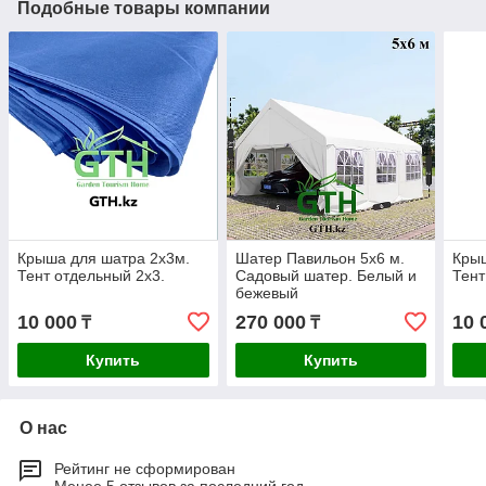
Подобные товары компании
Крыша для шатра 2х3м.
Шатер Павильон 5х6 м.
Крыш
Тент отдельный 2х3.
Садовый шатер. Белый и
Тент
бежевый
10 000
270 000
10 
₸
₸
Купить
Купить
О нас
Рейтинг не сформирован