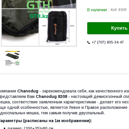
В наличии
Код:
8308
Купить
+7 (707) 835-34-47
Компания
Chanodug
- зарекомендовала себя, как качественного из
Представляем Вам
Chanodug 8308 -
настоящий демисезонный спа
ешка, соответствие заявленным характеристикам - делает его н
ще одной особенностью, является Левое и Правое расположение м
дноспальных мешка, тем самым получив двуспальный.
Параметры (расписаны на 1м изображении):
размер: (200+35)х80 см