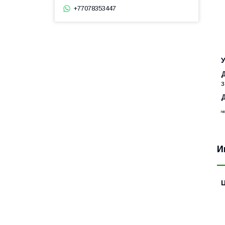
+77078353447
Д
з
Д
ht
И