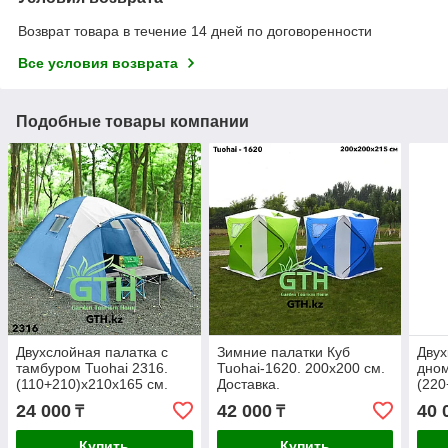
Возврат товара в течение 14 дней по договоренности
Все условия возврата
Подобные товары компании
Двухслойная палатка с
Зимние палатки Куб
Двух
тамбуром Tuohai 2316.
Tuohai-1620. 200x200 см.
дном
(110+210)х210х165 см.
Доставка.
(220
Доставка .
см. 
24 000
42 000
40 
₸
₸
Купить
Купить