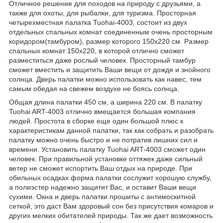
Отличное решение для походов на природу с друзьями, а
также для охоты, для рыбалки, для туризма. Просторная
четырехместная палатка Tuohai-4003, состоит из двух
отдельных спальных комнат соединенным очень просторным
коридором(тамбуром), размер которого 150х220 см. Размер
спальных комнат 150х220, в которой отлично сможет
разместиться даже рослый человек. Просторный тамбур
сможет вместить и защитить Ваши вещи от дождя и знойного
солнца. Дверь палатки можно использовать как навес, тем
самым обедая на свежем воздухе не боясь солнца.
Общая длина палатки 450 см, а ширина 220 см. В палатку
Tuohai ART-4003 отлично вмещается большая компания
людей. Простота в сборке еще один большой плюс к
характеристикам данной палатки, так как собрать и разобрать
палатку можно очень быстро и не потратив лишних сил и
времени. Установить палатку Tuohai ART-4003 сможет один
человек. При правильной установке оттяжек даже сильный
ветер не сможет испортить Ваш отдых на природе. При
обильных осадках форма палатки сослужит хорошую службу,
а полиэстер надежно защитит Вас, и оставит Ваши вещи
сухими. Окна и дверь палатки прошиты с антимоскитной
сеткой, это даст Вам здоровый сон без присутствия комаров и
других мелких обитателей природы. Так же дает возможность