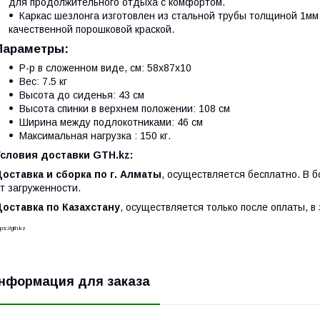
для продолжительного отдыха с комфортом.
Каркас шезлонга изготовлен из стальной трубы толщиной 1мм 
качественной порошковой краской.
Параметры:
Р-р в сложенном виде, см: 58х87х10
Вес: 7.5 кг
Высота до сиденья: 43 см
Высота спинки в верхнем положении: 108 см
Ширина между подлокотниками: 46 см
Максимальная нагрузка : 150 кг.
Условия доставки GTH.kz:
оставка и сборка по г. Алматы
, осуществляется бесплатно. В б
т загруженности.
оставка по Казахстану
, осуществляется только после оплаты, в 
tps://gth.kz
нформация для заказа