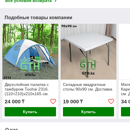
Все условия возврата
Подобные товары компании
Двухслойная палатка с
Складные квадратные
Мат
тамбуром Tuohai 2316.
столы 90х90 см. Доставка
Карк
(110+210)х210х165 см.
см. 
Доставка .
24 000
19 000
34 
₸
₸
Купить
Купить
О нас