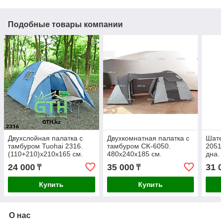
Подобные товары компании
Двухслойная палатка с
Двухкомнатная палатка с
Шате
тамбуром Tuohai 2316.
тамбуром CK-6050.
2051
(110+210)х210х165 см.
480х240х185 см.
дна.
Доставка .
Доставка.
24 000
35 000
31 
₸
₸
Купить
Купить
О нас